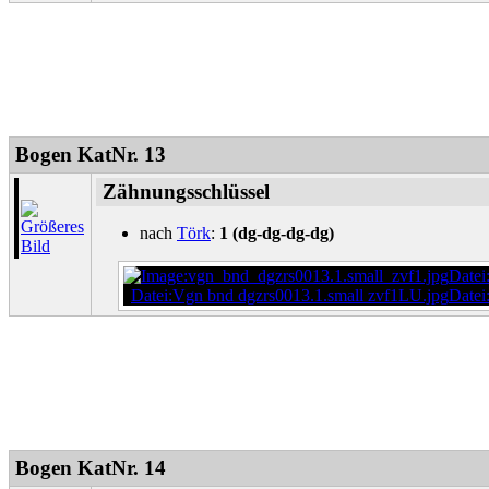
Bogen KatNr. 13
Zähnungsschlüssel
nach
Törk
:
1 (dg-dg-dg-dg)
Datei
Datei:Vgn bnd dgzrs0013.1.small zvf1LU.jpg
Datei
Bogen KatNr. 14