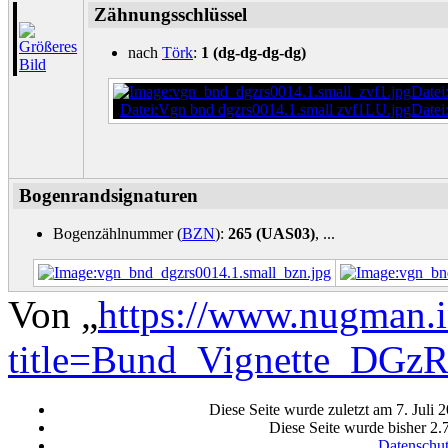
Zähnungsschlüssel
nach
Törk
:
1 (dg-dg-dg-dg)
Datei
Datei:Vgn bnd dgzrs0014.1.small zvf1LU.jpg
Datei
Bogenrandsignaturen
Bogenzählnummer (
BZN
):
265 (UAS03)
, ...
Von „
https://www.nugman.i
title=Bund_Vignette_DGz
Diese Seite wurde zuletzt am 7. Juli
Diese Seite wurde bisher 2.
Datenschu