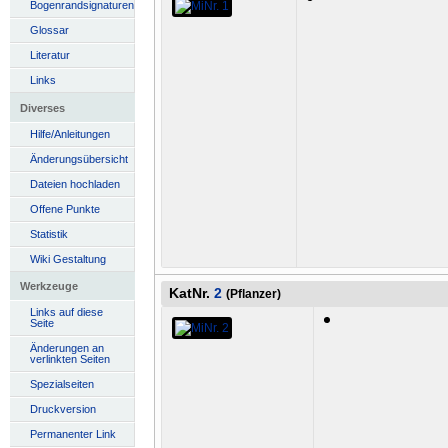
Bogenrandsignaturen
Glossar
Literatur
Links
Diverses
Hilfe/Anleitungen
Änderungsübersicht
Dateien hochladen
Offene Punkte
Statistik
Wiki Gestaltung
Werkzeuge
KatNr.
2
(Pflanzer)
Links auf diese
Seite
Änderungen an
verlinkten Seiten
Spezialseiten
Druckversion
Permanenter Link