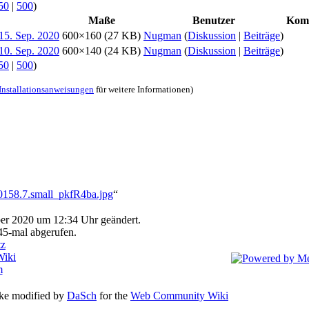
50
|
500
)
Maße
Benutzer
Kom
600×160
(27 KB)
Nugman
(
Diskussion
|
Beiträge
)
600×140
(24 KB)
Nugman
(
Diskussion
|
Beiträge
)
50
|
500
)
Installationsanweisungen
für weitere Informationen)
n0158.7.small_pkfR4ba.jpg
“
ber 2020 um 12:34 Uhr geändert.
45-mal abgerufen.
tz
iki
m
cke modified by
DaSch
for the
Web Community Wiki