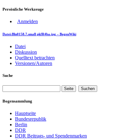
Persönliche Werkzeuge
Anmelden
Datei:Bln0158.7.small pkfR4ba.jpg – BogenWiki
Datei
Diskussion
Quelltext betrachten
Versionen/Autoren
Suche
Bogensammlung
Hauptseite
Bundesrepublik
Berlin
DDR
DDR Beitrags- und Spendenmarken