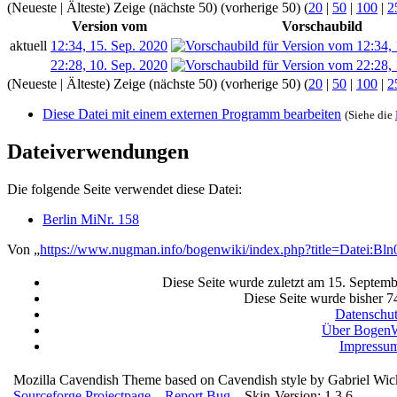
(Neueste | Älteste) Zeige (nächste 50) (vorherige 50) (
20
|
50
|
100
|
2
Version vom
Vorschaubild
aktuell
12:34, 15. Sep. 2020
22:28, 10. Sep. 2020
(Neueste | Älteste) Zeige (nächste 50) (vorherige 50) (
20
|
50
|
100
|
2
Diese Datei mit einem externen Programm bearbeiten
(Siehe die
Dateiverwendungen
Die folgende Seite verwendet diese Datei:
Berlin MiNr. 158
Von „
https://www.nugman.info/bogenwiki/index.php?title=Datei:Bl
Diese Seite wurde zuletzt am 15. Septem
Diese Seite wurde bisher 7
Datenschu
Über BogenW
Impressu
Mozilla Cavendish Theme based on Cavendish style by Gabriel Wi
Sourceforge Projectpage
–
Report Bug
– Skin-Version: 1.3.6